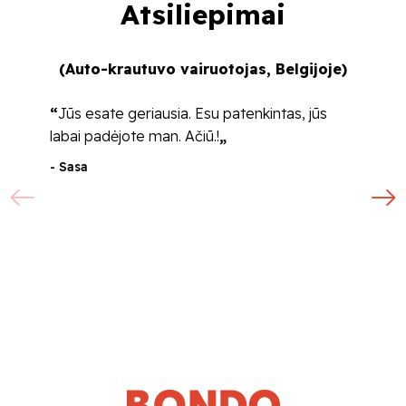
Atsiliepimai
(Auto-krautuvo vairuotojas, Belgijoje)
(Ko
“
Jūs esate geriausia. Esu patenkintas, jūs
“
Visi
labai padėjote man. Ačiū.!
„
Jobs! 
nesudė
- Sasa
labai 
man ki
pateis
ir bu
gavau
kreipti
- Luka