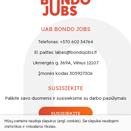
UAB BONDO JOBS
Telefonas: +370 602 34764
El. paštas:
labas@bondojobs.lt
Ukmergės g. 369A, Vilnius 12107
Įmonės kodas 305927306
SUSISIEKITE
Palikite savo duomenis ir susisieksime su darbo pasiūlymais
SUSISIEKITE
Mūsų svetainė naudoja slapukus (angl. cookies). Šie slapukai naudojami
statistikos ir rinkodaros tikslais.