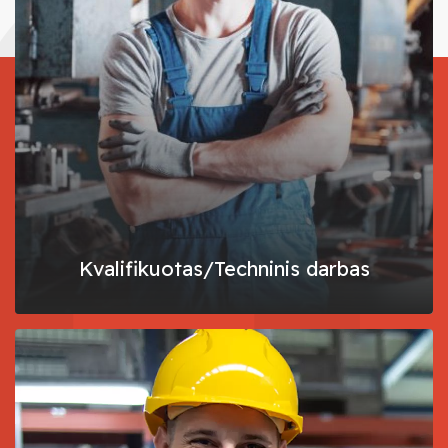
suprasime ir svajonių darbą užsienyje būtinai atrasime.
Kvalifikuotas/Techninis darbas