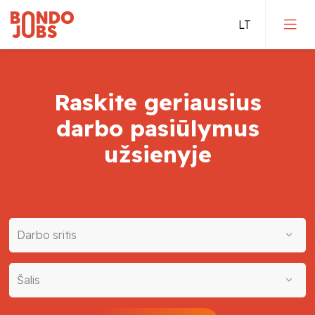
Raskite geriausius
darbo
pasiūlymus
užsienyje
Darbo sritis
Šalis