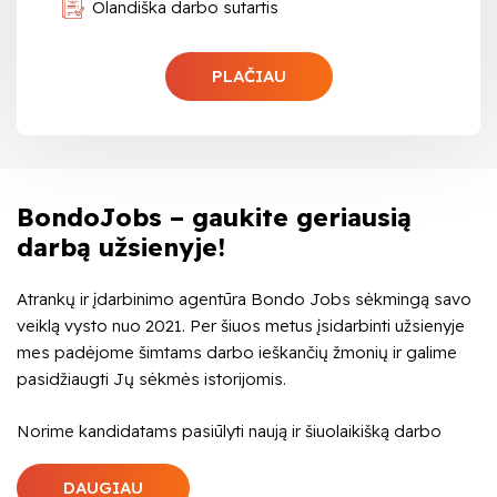
Olandiška darbo sutartis
PLAČIAU
BondoJobs – gaukite geriausią
darbą užsienyje!
Atrankų ir įdarbinimo agentūra Bondo Jobs sėkmingą savo
veiklą vysto nuo 2021. Per šiuos metus įsidarbinti užsienyje
mes padėjome šimtams darbo ieškančių žmonių ir galime
pasidžiaugti Jų sėkmės istorijomis.
Norime kandidatams pasiūlyti naują ir šiuolaikišką darbo
paieškos patirtį, kurios mus išmokė mūsų klientai Vokietijoje,
Olandijoje, Belgijoje, Suomijoje ir Švedijoje. Darbo paieška
DAUGIAU