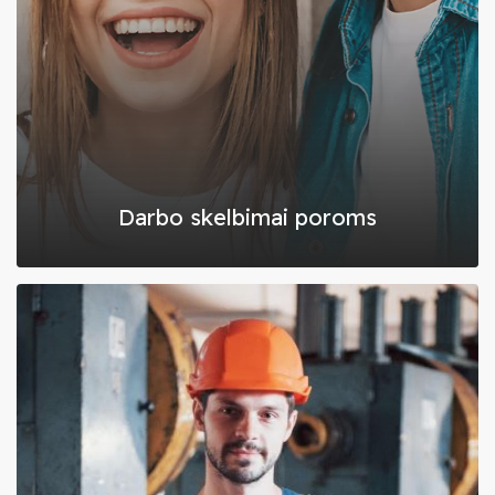
Vokietijoje, Olandijoje, Belgijoje, Suomijoje ir Švedijoje.
Tad jei svajojate dirbti venoje iš šių šalių, padėsime
įgyvendinti šią svajonę.
Garantuojame patikimą, visas socialines garantijas
suteiksiantį darbą pasirinktoje užsienio šalyje.
Rasime ne tik jums labiausiai tinkantį darbą, bet ir
pasirūpinsime apgyvendinimu.
Darbą užsienyje surasime tiek vyrams, tiek moterims,
Darbo skelbimai poroms
tiek poroms. Visai nesvarbu ar dirbti svetur norite vykti
vieni, ar su antrąja puse, ar su draugais – visais atvejais
gausite geriausius darbo pasiūlymus.
Mūsų įdarbinimo agentūra – svetinga vieta
Visus svarstančius apie galimybę išvykti dirbti į užsienį
raginame nebijoti žengti šio žingsnio, nes reikiamą pagalbą
visuomet suteiks BondoJobs ekspertų komanda. Atvykite
pokalbiui į mūsų svetingą biurą Vilniuje arba suplanuokime
virtualų susitikimą jums patogiu laiku. Būkite tikri, vieni kitus