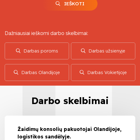
IEŠKOTI
Dažniausiai ieškomi darbo skelbimai:
Darbas poroms
Darbas užsienyje
Darbas Olandijoje
Darbas Vokietijoje
Darbo skelbimai
Žaidimų konsolių pakuotojai Olandijoje,
logistikos sandėlyje.