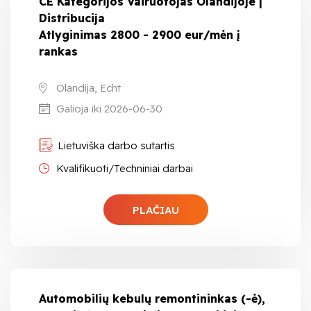
CE Kategorijos Vairuotojas Olandijoje |
Distribucija
Atlyginimas 2800 - 2900 eur/mėn į
rankas
Olandija, Echt
Galioja iki 2026-06-30
Lietuviška darbo sutartis
Kvalifikuoti/Techniniai darbai
PLAČIAU
Automobilių kebulų remontininkas (-ė),