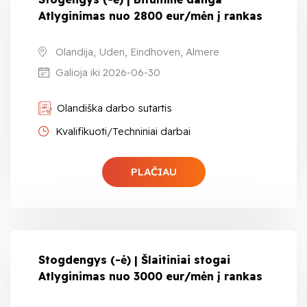
Atlyginimas nuo 2800 eur/mėn į rankas
Olandija, Uden, Eindhoven, Almere
Galioja iki 2026-06-30
Olandiška darbo sutartis
Kvalifikuoti/Techniniai darbai
PLAČIAU
Stogdengys (-ė) | Šlaitiniai stogai
Atlyginimas nuo 3000 eur/mėn į rankas