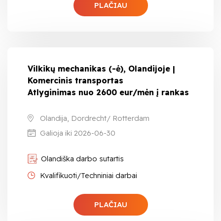
PLAČIAU
Vilkikų mechanikas (-ė), Olandijoje |
Komercinis transportas
Atlyginimas nuo 2600 eur/mėn į rankas
Olandija, Dordrecht/ Rotterdam
Galioja iki 2026-06-30
Olandiška darbo sutartis
Kvalifikuoti/Techniniai darbai
PLAČIAU