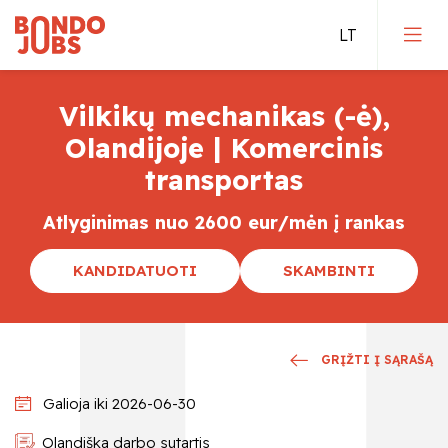
Vilkikų mechanikas (-ė),
Darbas Vokietijoje
Olandijoje | Komercinis
transportas
Darbas Olandijoje
Atlyginimas nuo 2600 eur/mėn į rankas
Darbas Belgijoje
KANDIDATUOTI
SKAMBINTI
Tiesioginis įdarbinimas
Kvalifikuoti darbai
GRĮŽTI Į SĄRAŠĄ
Galioja iki 2026-06-30
Olandiška darbo sutartis