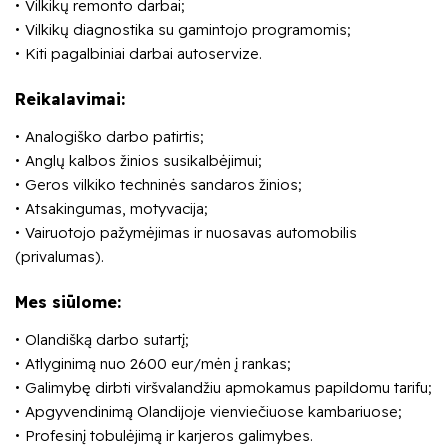
Vilkikų remonto darbai;
Vilkikų diagnostika su gamintojo programomis;
Kiti pagalbiniai darbai autoservize.
Reikalavimai:
Analogiško darbo patirtis;
Anglų kalbos žinios susikalbėjimui;
Geros vilkiko techninės sandaros žinios;
Atsakingumas, motyvacija;
Vairuotojo pažymėjimas ir nuosavas automobilis
(privalumas).
Mes siūlome:
Olandišką darbo sutartį;
Atlyginimą nuo 2600 eur/mėn į rankas;
Galimybę dirbti viršvalandžiu apmokamus papildomu tarifu;
Apgyvendinimą Olandijoje vienviečiuose kambariuose;
Profesinį tobulėjimą ir karjeros galimybes.