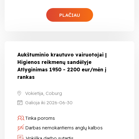
PLAČIAU
Aukštuminio krautuvo vairuotojai |
Higienos reikmenų sandėlyje
Atlyginimas 1950 - 2200 eur/mėn į
rankas
Vokietija, Coburg
Galioja iki 2026-06-30
Tinka poroms
EN
Darbas nemokantiems anglų kalbos
Vokiška darbo sutartis