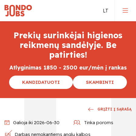
Prekių surinkėjai higienos
Darbas Vokietijoje
reikmenų sandėlyje. Be
patirties!
Darbas Olandijoje
Atlyginimas 1850 - 2500 eur/mėn į rankas
Darbas Belgijoje
KANDIDATUOTI
SKAMBINTI
Tiesioginis įdarbinimas
Kvalifikuoti darbai
GRĮŽTI Į SĄRAŠĄ
Galioja iki 2026-06-30
Tinka poroms
EN
Darbas nemokantiems anglų kalbos