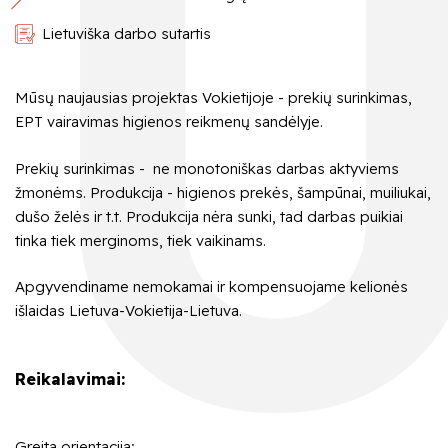
Lietuviška darbo sutartis
Mūsų naujausias projektas Vokietijoje - prekių surinkimas,
EPT vairavimas higienos reikmenų sandėlyje.
Prekių surinkimas - ne monotoniškas darbas aktyviems
žmonėms. Produkcija - higienos prekės, šampūnai, muiliukai,
dušo želės ir t.t. Produkcija nėra sunki, tad darbas puikiai
tinka tiek merginoms, tiek vaikinams.
Apgyvendiname nemokamai ir kompensuojame kelionės
išlaidas Lietuva-Vokietija-Lietuva.
Reikalavimai:
Greita orientacija;