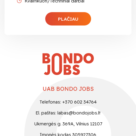
Kvalifikuoti/Techniniai darbai
PLAČIAU
UAB BONDO JOBS
Telefonas: +370 602 34764
El. paštas:
labas@bondojobs.lt
Ukmergės g. 369A, Vilnius 12107
Įmonės kodas 305927306