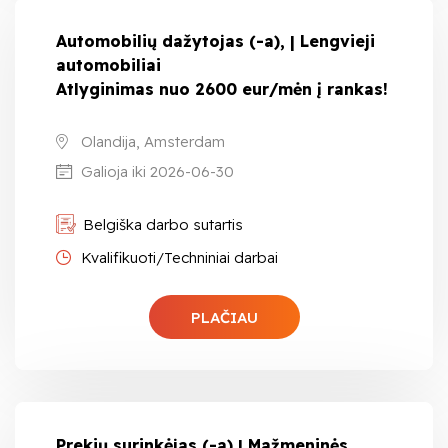
Automobilių dažytojas (-a), | Lengvieji
automobiliai
Atlyginimas nuo 2600 eur/mėn į rankas!
Olandija, Amsterdam
Galioja iki 2026-06-30
Belgiška darbo sutartis
Kvalifikuoti/Techniniai darbai
PLAČIAU
Prekių surinkėjas (-a) | Mažmeninės