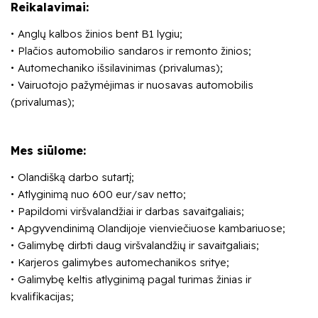
Reikalavimai:
Anglų kalbos žinios bent B1 lygiu;
Plačios automobilio sandaros ir remonto žinios;
Automechaniko išsilavinimas (privalumas);
Vairuotojo pažymėjimas ir nuosavas automobilis
(privalumas);
Mes siūlome:
Olandišką darbo sutartį;
Atlyginimą nuo 600 eur/sav netto;
Papildomi viršvalandžiai ir darbas savaitgaliais;
Apgyvendinimą Olandijoje vienviečiuose kambariuose;
Galimybę dirbti daug viršvalandžių ir savaitgaliais;
Karjeros galimybes automechanikos sritye;
Galimybę keltis atlyginimą pagal turimas žinias ir
kvalifikacijas;