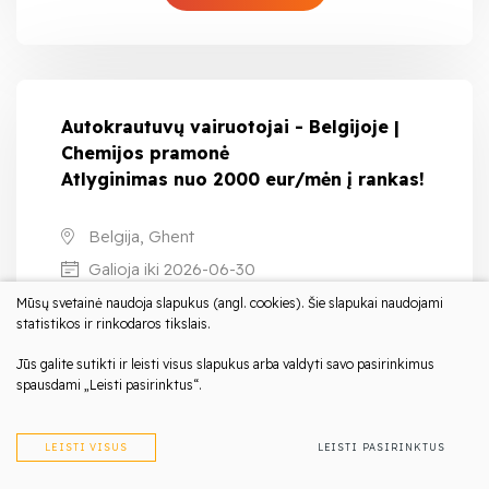
Autokrautuvų vairuotojai - Belgijoje |
Chemijos pramonė
Atlyginimas nuo 2000 eur/mėn į rankas!
Belgija, Ghent
Galioja iki 2026-06-30
Mūsų svetainė naudoja slapukus (angl. cookies). Šie slapukai naudojami
statistikos ir rinkodaros tikslais.
Belgiška darbo sutartis
Jūs galite sutikti ir leisti visus slapukus arba valdyti savo pasirinkimus
spausdami „Leisti pasirinktus“.
PLAČIAU
LEISTI VISUS
LEISTI PASIRINKTUS