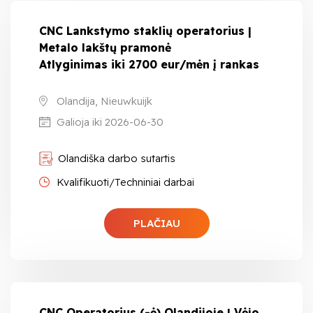
CNC Lankstymo staklių operatorius |
Metalo lakštų pramonė
Atlyginimas iki 2700 eur/mėn į rankas
Olandija, Nieuwkuijk
Galioja iki 2026-06-30
Olandiška darbo sutartis
Kvalifikuoti/Techniniai darbai
PLAČIAU
CNC Operatorius (-ė) Olandijoje | Vėjo