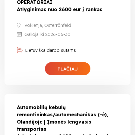
OPERATORIAI
Atlyginimas nuo 2600 eur į rankas
Vokietija, Osterrönfeld
Galioja iki 2026-06-30
Lietuviška darbo sutartis
PLAČIAU
Automobilių kebulų
remontininkas/automechanikas (-ė),
Olandijoje | Įmonės lengvasis
transportas