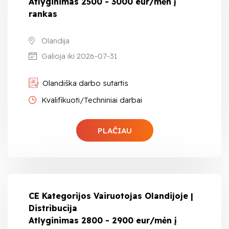
Atlyginimas 2500 - 3000 eur/mėn į
rankas
Olandija
Galioja iki 2026-07-31
Olandiška darbo sutartis
Kvalifikuoti/Techniniai darbai
PLAČIAU
CE Kategorijos Vairuotojas Olandijoje |
Distribucija
Atlyginimas 2800 - 2900 eur/mėn į