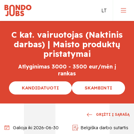
C kat. vairuotojas (Naktinis
Darbas Vokietijoje
darbas) | Maisto produktų
pristatymai
Darbas Olandijoje
Atlyginimas 3000 - 3500 eur/mėn į
Darbas Belgijoje
rankas
Tiesioginis įdarbinimas
KANDIDATUOTI
SKAMBINTI
Kvalifikuoti darbai
GRĮŽTI Į SĄRAŠĄ
Galioja iki 2026-06-30
Belgiška darbo sutartis