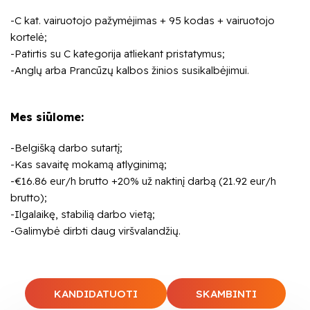
-C kat. vairuotojo pažymėjimas + 95 kodas + vairuotojo
kortelė;
-Patirtis su C kategorija atliekant pristatymus;
-Anglų arba Prancūzų kalbos žinios susikalbėjimui.
Mes siūlome:
-Belgišką darbo sutartį;
-Kas savaitę mokamą atlyginimą;
-€16.86 eur/h brutto +20% už naktinį darbą (21.92 eur/h
brutto);
-Ilgalaikę, stabilią darbo vietą;
-Galimybė dirbti daug viršvalandžių.
KANDIDATUOTI
SKAMBINTI