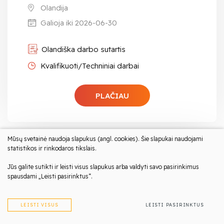
Olandija
Galioja iki 2026-06-30
Olandiška darbo sutartis
Kvalifikuoti/Techniniai darbai
PLAČIAU
Mūsų svetainė naudoja slapukus (angl. cookies). Šie slapukai naudojami
statistikos ir rinkodaros tikslais.
Stogdengys (-ė), Olandijoje | Šiferio
Jūs galite sutikti ir leisti visus slapukus arba valdyti savo pasirinkimus
danga
spausdami „Leisti pasirinktus“.
Atlyginimas nuo 2700 eur/mėn į rankas
LEISTI VISUS
LEISTI PASIRINKTUS
Olandija, Ossendrecht