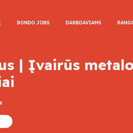
E
BONDO JOBS
DARBDAVIAMS
RANG
s | Įvairūs metalo
iai
s