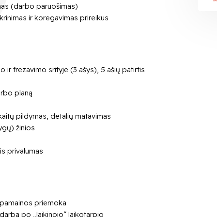
imas (darbo paruošimas)
rinimas ir koregavimas prireikus
 ir frezavimo srityje (3 ašys), 5 ašių patirtis
arbo planą
kaitų pildymas, detalių matavimas
ygų) žinios
is privalumas
 + pamainos priemoka
darbą po „laikinojo“ laikotarpio