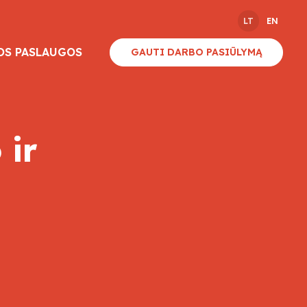
LT
EN
OS PASLAUGOS
GAUTI DARBO PASIŪLYMĄ
 ir