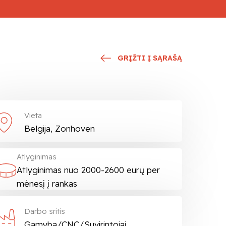
GRĮŽTI Į SĄRAŠĄ
Vieta
Belgija, Zonhoven
Atlyginimas
Atlyginimas nuo 2000-2600 eurų per
mėnesį į rankas
Darbo sritis
Gamyba/CNC/Suvirintojai