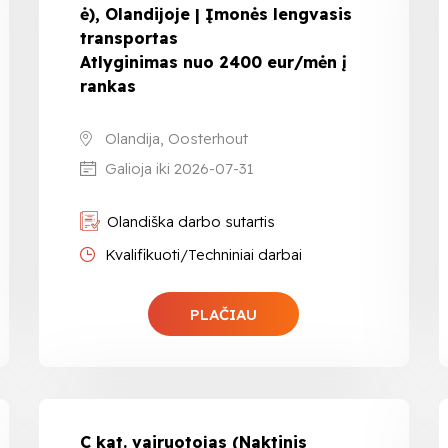
ė), Olandijoje | Įmonės lengvasis
transportas
Atlyginimas nuo 2400 eur/mėn į
rankas
Olandija, Oosterhout
Galioja iki 2026-07-31
Olandiška darbo sutartis
Kvalifikuoti/Techniniai darbai
PLAČIAU
C kat. vairuotojas (Naktinis