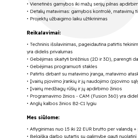
Vienetinės gamybos iki mažų serijų pilnas apdirb
Detalių matavimas: gamybos kontrolė, matavimų tik
Projektų užbaigimo laiku užtikrinimas
Reikalavimai:
Techninis išsilavinimas, pageidautina patirtis tekinimo
yra didelis privalumas
Gebėjimas skaityti brėžinius (2D ir 3D), parengti d
Gebėjimas programuoti stakles
Patirtis dirbant su matavimo įranga, matavimo atas
Įvairių pjovimo įrankių ir jų naudojimo (pjovimo sąl
Įvairių medžiagų rūšių ir jų apdirbimo žinios
Programavimo žinios - CAM (Fusion 360) yra didel
Anglų kalbos žinios B2-C1 lygiu
Mes siūlome:
Atlyginimas nuo 15 iki 22 EUR brutto per valandą
Belgiška darbo sutartis su galimybe gauti nuolatinį 