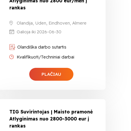
Atlyginimas nuo 2800 eur/mėn į
rankas
Olandija, Uden, Eindhoven, Almere
Galioja iki 2026-06-30
Olandiška darbo sutartis
Kvalifikuoti/Techniniai darbai
PLAČIAU
TIG Suvirintojas | Maisto pramonė
Atlyginimas nuo 2800-3000 eur į
rankas