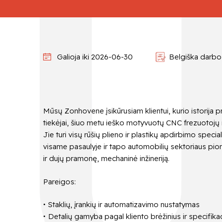
Galioja iki 2026-06-30
Belgiška darbo 
Mūsų Zonhovene įsikūrusiam klientui, kurio istorija
tiekėjai, šiuo metu ieško motyvuotų CNC frezuotojų 
Jie turi visų rūšių plieno ir plastikų apdirbimo spec
visame pasaulyje ir tapo automobilių sektoriaus pioni
ir dujų pramonę, mechaninė inžineriją.
Pareigos:
Staklių, įrankių ir automatizavimo nustatymas
Detalių gamyba pagal kliento brėžinius ir specifikacija