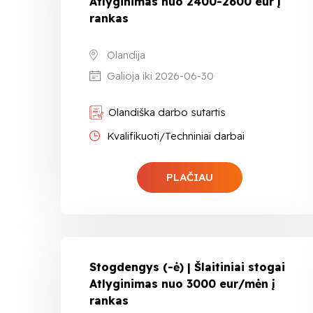
Atlyginimas nuo 2400-2600 eur į
rankas
Olandija
Galioja iki 2026-06-30
Olandiška darbo sutartis
Kvalifikuoti/Techniniai darbai
PLAČIAU
Stogdengys (-ė) | Šlaitiniai stogai
Atlyginimas nuo 3000 eur/mėn į
rankas