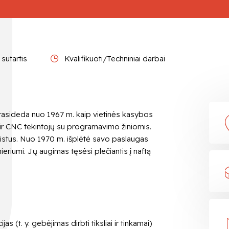
sutartis
Kvalifikuoti/Techniniai darbai
 prasideda nuo 1967 m. kaip vietinės kasybos
ir CNC tekintojų su programavimo žiniomis.
ialistus. Nuo 1970 m. išplėtė savo paslaugas
eriumi. Jų augimas tęsėsi plečiantis į naftą
s (t. y. gebėjimas dirbti tiksliai ir tinkamai)