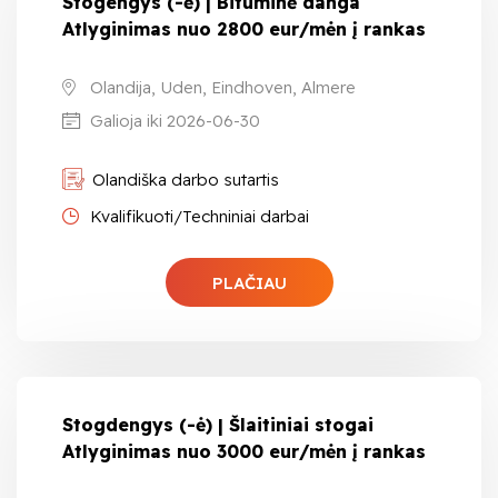
Stogengys (-ė) | Bituminė danga
Atlyginimas nuo 2800 eur/mėn į rankas
Olandija, Uden, Eindhoven, Almere
Galioja iki 2026-06-30
Olandiška darbo sutartis
Kvalifikuoti/Techniniai darbai
PLAČIAU
Stogdengys (-ė) | Šlaitiniai stogai
Atlyginimas nuo 3000 eur/mėn į rankas