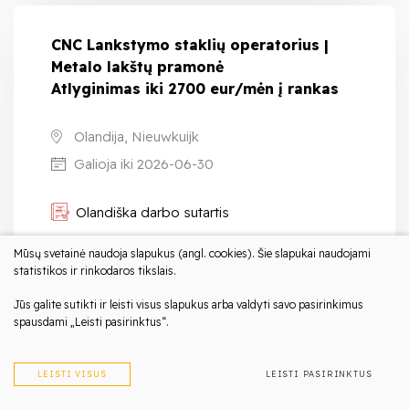
CNC Lankstymo staklių operatorius |
Metalo lakštų pramonė
Atlyginimas iki 2700 eur/mėn į rankas
Olandija, Nieuwkuijk
Galioja iki 2026-06-30
Olandiška darbo sutartis
Kvalifikuoti/Techniniai darbai
Mūsų svetainė naudoja slapukus (angl. cookies). Šie slapukai naudojami
statistikos ir rinkodaros tikslais.
PLAČIAU
Jūs galite sutikti ir leisti visus slapukus arba valdyti savo pasirinkimus
spausdami „Leisti pasirinktus“.
LEISTI VISUS
LEISTI PASIRINKTUS