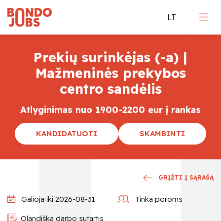
Prekių surinkėjas (-a) |
Darbas Vokietijoje
Mažmeninės prekybos
centro sandėlis
Darbas Olandijoje
Atlyginimas nuo 1900-2200 eur į rankas
Darbas Belgijoje
KANDIDATUOTI
SKAMBINTI
Tiesioginis įdarbinimas
Kvalifikuoti darbai
GRĮŽTI Į SĄRAŠĄ
Galioja iki 2026-08-31
Tinka poroms
Olandiška darbo sutartis