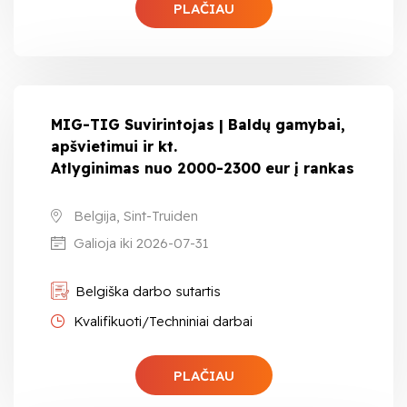
PLAČIAU
MIG-TIG Suvirintojas | Baldų gamybai,
apšvietimui ir kt.
Atlyginimas nuo 2000-2300 eur į rankas
Belgija, Sint-Truiden
Galioja iki 2026-07-31
Belgiška darbo sutartis
Kvalifikuoti/Techniniai darbai
PLAČIAU