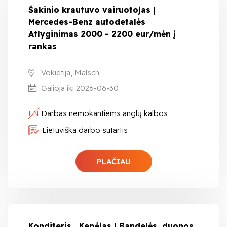
Šakinio krautuvo vairuotojas |
Mercedes-Benz autodetalės
Atlyginimas 2000 - 2200 eur/mėn į
rankas
Vokietija, Malsch
Galioja iki 2026-06-30
EN
Darbas nemokantiems anglų kalbos
Lietuviška darbo sutartis
PLAČIAU
Konditeris , Kepėjas | Bandelės, duonos