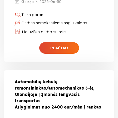
Galioja iki 2026-06-30
Tinka poroms
EN
Darbas nemokantiems anglų kalbos
Lietuviška darbo sutartis
PLAČIAU
Automobilių kebulų
remontininkas/automechanikas (-ė),
Olandijoje | Įmonės lengvasis
transportas
Atlyginimas nuo 2400 eur/mėn į rankas