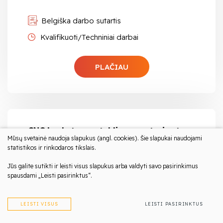
Belgiška darbo sutartis
Kvalifikuoti/Techniniai darbai
PLAČIAU
CNC Lankstymo staklių operatorius |
Mūsų svetainė naudoja slapukus (angl. cookies). Šie slapukai naudojami
Metalo lakštų pramonė
statistikos ir rinkodaros tikslais.
Atlyginimas iki 2700 eur/mėn į rankas
Jūs galite sutikti ir leisti visus slapukus arba valdyti savo pasirinkimus
spausdami „Leisti pasirinktus“.
Olandija, Nieuwkuijk
Galioja iki 2026-06-30
LEISTI VISUS
LEISTI PASIRINKTUS
Olandiška darbo sutartis