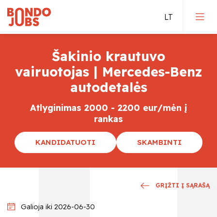
Šakinio krautuvo
Darbas Vokietijoje
vairuotojas | Mercedes-Benz
autodetalės
Darbas Olandijoje
Atlyginimas 2000 - 2200 eur/mėn į
Darbas Belgijoje
rankas
Tiesioginis įdarbinimas
KANDIDATUOTI
SKAMBINTI
Kvalifikuoti darbai
GRĮŽTI Į SĄRAŠĄ
Galioja iki 2026-06-30